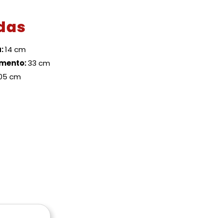
das
a:
14 cm
mento:
33 cm
05 cm