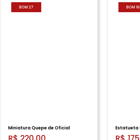
BOM 27
BOM 16
Miniatura Quepe de Oficial
Estatueta
R$ 220,00
R$ 175