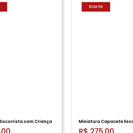
BOM 58
 Socorrista com Criança
Miniatura Capacete Esc
,00
R$ 275,00