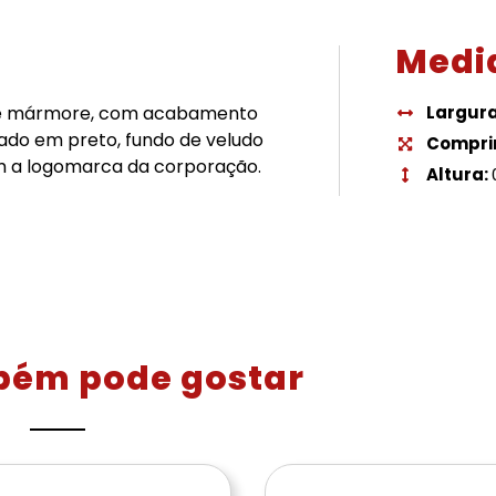
Medi
 de mármore, com acabamento
Largur
eado em preto, fundo de veludo
Compri
 a logomarca da corporação.
Altura:
bém pode gostar