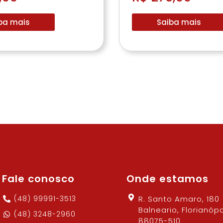
ba mais
Saiba mais
Fale conosco
Onde estamos
(48) 99991-3513
R. Santo Amaro, 180
Balneario, Florianópo
(48) 3248-2960
88075-510