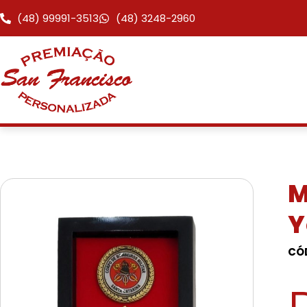
(48) 99991-3513
(48) 3248-2960
M
Y
CÓ