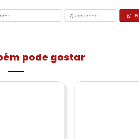
E
bém pode gostar
478