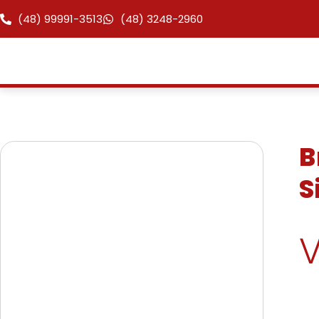
(48) 99991-3513
(48) 3248-2960
B
S
V