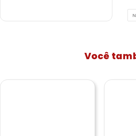
Você tam
480
473